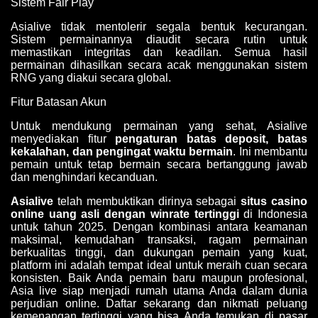
Sistem Fair Play
Asialive tidak mentolerir segala bentuk kecurangan.
Sistem permainannya diaudit secara rutin untuk
memastikan integritas dan keadilan. Semua hasil
permainan dihasilkan secara acak menggunakan sistem
RNG yang diakui secara global.
Fitur Batasan Akun
Untuk mendukung permainan yang sehat, Asialive
menyediakan fitur
pengaturan batas deposit, batas
kekalahan, dan pengingat waktu bermain
. Ini membantu
pemain untuk tetap bermain secara bertanggung jawab
dan menghindari kecanduan.
Asialive
telah membuktikan dirinya sebagai
situs casino
online uang asli dengan winrate tertinggi
di Indonesia
untuk tahun 2025. Dengan kombinasi antara keamanan
maksimal, kemudahan transaksi, ragam permainan
berkualitas tinggi, dan dukungan pemain yang kuat,
platform ini adalah tempat ideal untuk meraih cuan secara
konsisten. Baik Anda pemain baru maupun profesional,
Asia live
siap menjadi rumah utama Anda dalam dunia
perjudian online. Daftar sekarang dan nikmati peluang
kemenangan tertinggi yang bisa Anda temukan di pasar