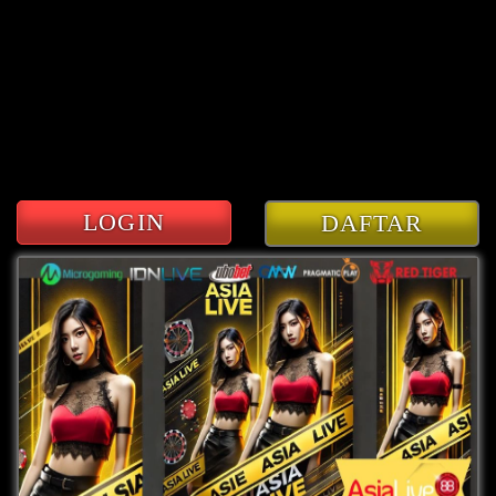
3
LOGIN
DAFTAR