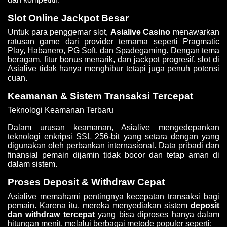
Slot Online Jackpot Besar
Untuk para penggemar slot,
Asialive Casino
menawarkan
ratusan game dari provider ternama seperti Pragmatic
Play, Habanero, PG Soft, dan Spadegaming. Dengan tema
beragam, fitur bonus menarik, dan jackpot progresif, slot di
Asialive tidak hanya menghibur tetapi juga penuh potensi
cuan.
Keamanan & Sistem Transaksi Tercepat
Teknologi Keamanan Terbaru
Dalam urusan keamanan, Asialive mengedepankan
teknologi enkripsi SSL 256-bit yang setara dengan yang
digunakan oleh perbankan internasional. Data pribadi dan
finansial pemain dijamin tidak bocor dan tetap aman di
dalam sistem.
Proses Deposit & Withdraw Cepat
Asialive memahami pentingnya kecepatan transaksi bagi
pemain. Karena itu, mereka menyediakan sistem
deposit
dan withdraw tercepat
yang bisa diproses hanya dalam
hitungan menit, melalui berbagai metode populer seperti: